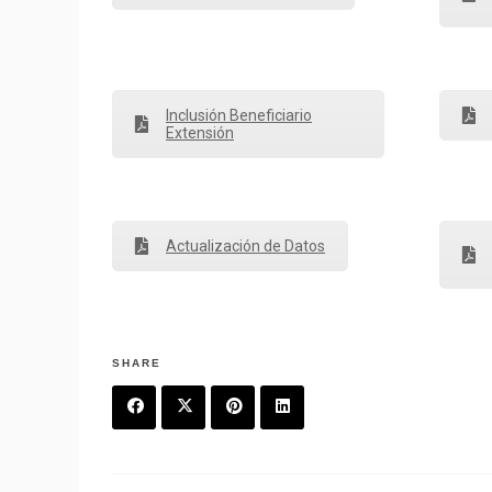
Inclusión Beneficiario
Extensión
Actualización de Datos
SHARE
F
T
P
L
a
w
in
in