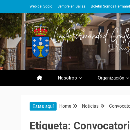
Skip
Web del Socio
Sempre en Galiza
Boletín Somos Herman
to
content
Hermandad Gallega de Venezue
Hermandad 
Nosotros
Organización
Home
Noticias
Convocato
Estas aquí
Etiqueta:
Convocatori