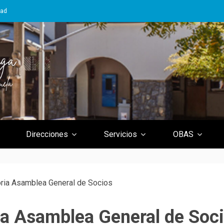
dad
la
Gallega de Ve
Direcciones
Servicios
OBAS
ria Asamblea General de Socios
a Asamblea General de Soc