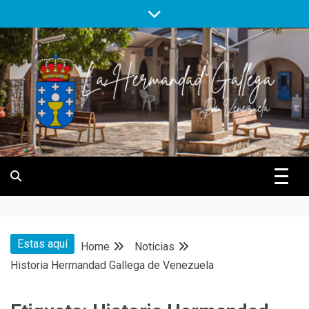
Skip
to
content
Hermandad Gallega de Venezuela
Hermandad
Gallega de
Estas aquí
Home
Noticias
Venezuela
Historia Hermandad Gallega de Venezuela