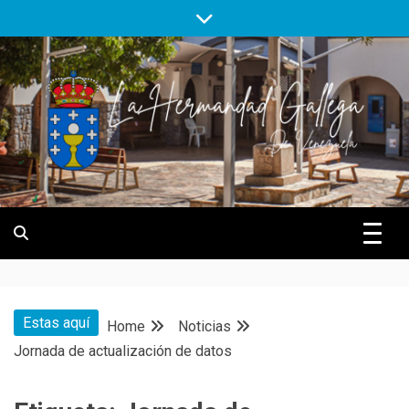
Skip
to
content
Hermandad Gallega de Venezuela
Hermandad
Gallega de
Estas aquí
Home
Noticias
Venezuela
Jornada de actualización de datos