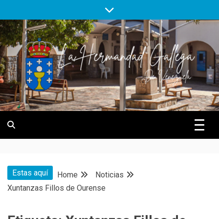
Skip
to
content
Hermandad Gallega de Venezuela
Hermandad
Gallega de
Estas aquí
Home
Noticias
Venezuela
Xuntanzas Fillos de Ourense