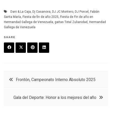
Dani & La Caja
,
Dj Casanova
,
DJ JC Montero
,
DJ Porcel
,
Fabián
Santa María
,
Fiesta de fin de año 2025
,
Fiesta de Fin de año en
Hermandad Gallega de Venezuela
,
gaitas Total Zulianidad
,
Hermandad
Gallega de Venezuela
SHARE
F
T
P
L
a
w
in
in
c
it
t
k
Navegación
Frontón, Campeonato Interno Absoluto 2025
e
t
e
e
de
b
e
r
d
Gala del Deporte: Honor a los mejores del año
o
r
e
in
entradas
o
s