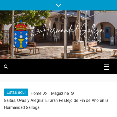
Skip
to
content
Hermandad Gallega de Venezuela
Hermandad
Gallega de
Estas aquí
Home
Magazine
Venezuela
Gaitas, Uvas y Alegría: El Gran Festejo de Fin de Año en la
Hermandad Gallega